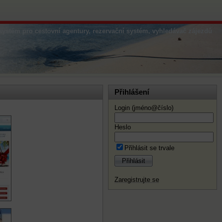
systém pro cestovní agentury, rezervační systém, vyhledávač zájezdů
Přihlášení
Login (jméno@číslo)
Heslo
Přihlásit se trvale
Přihlásit
Zaregistrujte se