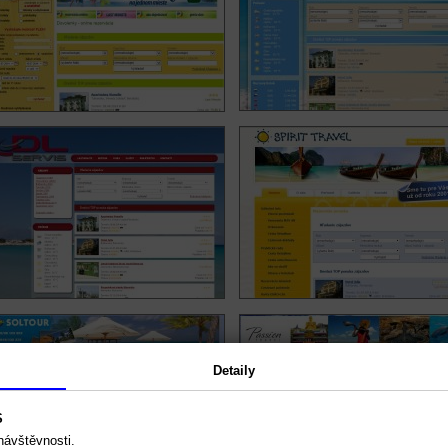
Detaily
S
návštěvnosti.