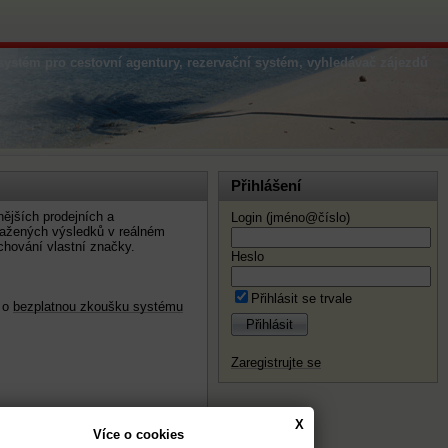
systém pro cestovní agentury, rezervační systém, vyhledávač zájezdů
Přihlášení
nějších prodejních a
Login (jméno@číslo)
osažených výsledků v reálném
hování vlastní značky.
Heslo
Přihlásit se trvale
e o
bezplatnou zkoušku systému
Přihlásit
Zaregistrujte se
X
Více o cookies